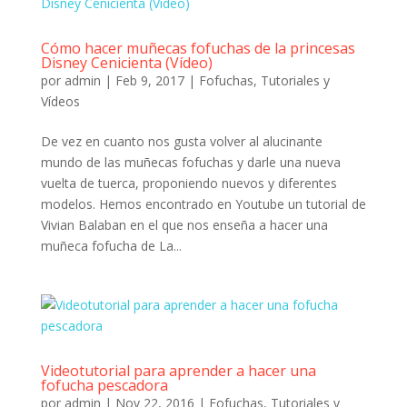
Cómo hacer muñecas fofuchas de la princesas
Disney Cenicienta (Vídeo)
por
admin
|
Feb 9, 2017
|
Fofuchas
,
Tutoriales y
Vídeos
De vez en cuanto nos gusta volver al alucinante
mundo de las muñecas fofuchas y darle una nueva
vuelta de tuerca, proponiendo nuevos y diferentes
modelos. Hemos encontrado en Youtube un tutorial de
Vivian Balaban en el que nos enseña a hacer una
muñeca fofucha de La...
Videotutorial para aprender a hacer una
fofucha pescadora
por
admin
|
Nov 22, 2016
|
Fofuchas
,
Tutoriales y