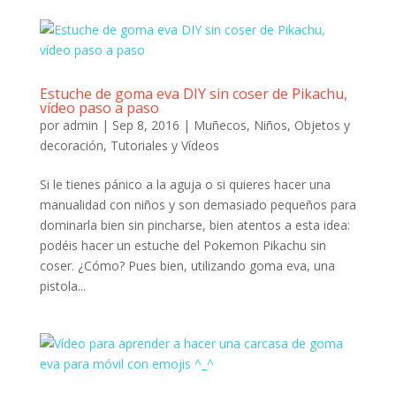
Estuche de goma eva DIY sin coser de Pikachu,
vídeo paso a paso
por
admin
|
Sep 8, 2016
|
Muñecos
,
Niños
,
Objetos y
decoración
,
Tutoriales y Vídeos
Si le tienes pánico a la aguja o si quieres hacer una
manualidad con niños y son demasiado pequeños para
dominarla bien sin pincharse, bien atentos a esta idea:
podéis hacer un estuche del Pokemon Pikachu sin
coser. ¿Cómo? Pues bien, utilizando goma eva, una
pistola...