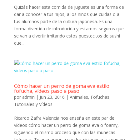
Quizás hacer esta comida de juguete es una forma de
dar a conocer a tus hijos, a los niños que cuidas o a
tus alumnos parte de la cultura japonesa. Es una
forma divertida de introducirla y estamos seguros que
se van a divertir imitando estos puestecitos de sushi
que...
Cómo hacer un perro de goma eva estilo
fofucha, vídeos paso a paso
por
admin
|
Jun 23, 2016
|
Animales
,
Fofuchas
,
Tutoriales y Vídeos
Ricardo Zafra Valencia nos enseña en este par de
vídeos cómo hacer un perro de goma eva o foamy,
siguiendo el mismo proceso que con las muñecas
fofuchas. Te animamos a que los visiones para que no