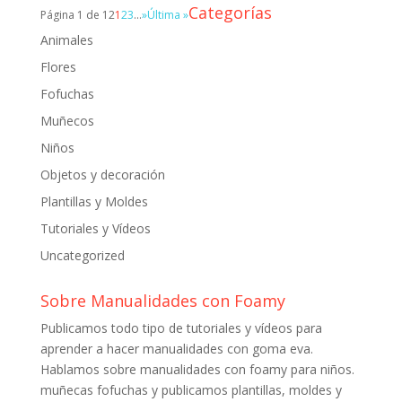
Categorías
Página 1 de 12
1
2
3
...
»
Última »
Animales
Flores
Fofuchas
Muñecos
Niños
Objetos y decoración
Plantillas y Moldes
Tutoriales y Vídeos
Uncategorized
Sobre Manualidades con Foamy
Publicamos todo tipo de tutoriales y vídeos para
aprender a hacer manualidades con goma eva.
Hablamos sobre manualidades con foamy para niños.
muñecas fofuchas y publicamos plantillas, moldes y