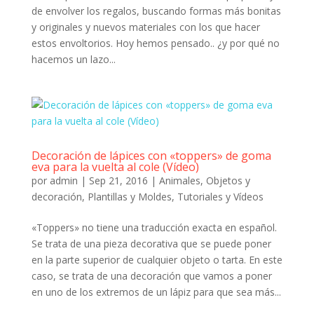
de envolver los regalos, buscando formas más bonitas
y originales y nuevos materiales con los que hacer
estos envoltorios. Hoy hemos pensado.. ¿y por qué no
hacemos un lazo...
Decoración de lápices con «toppers» de goma
eva para la vuelta al cole (Vídeo)
por
admin
|
Sep 21, 2016
|
Animales
,
Objetos y
decoración
,
Plantillas y Moldes
,
Tutoriales y Vídeos
«Toppers» no tiene una traducción exacta en español.
Se trata de una pieza decorativa que se puede poner
en la parte superior de cualquier objeto o tarta. En este
caso, se trata de una decoración que vamos a poner
en uno de los extremos de un lápiz para que sea más...