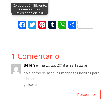
Colaboración Eficiente:
Comentarios y
Revisiones en PDF
F
T
Pi
T
W
C
ac
w
nt
u
h
o
e
itt
er
m
at
m
b
er
e
bl
s
p
1 Comentario
o
st
r
A
ar
o
p
ti
Belen
el marzo 23, 2018 a las 12:22 am
k
p
r
hola como se asen las mariposas bonitas para
dibujar
y disellar
Responder