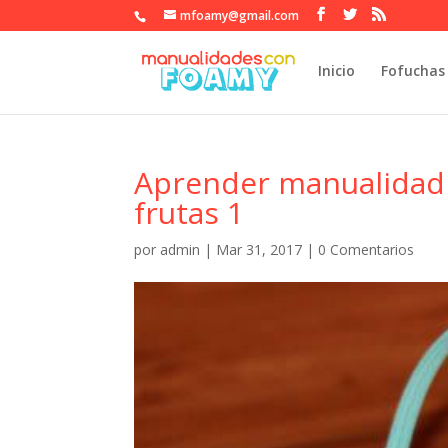
mfoamy@gmail.com
Inicio
Fofuchas
Aprender manualidad 
frutas 1
por
admin
|
Mar 31, 2017
|
0 Comentarios