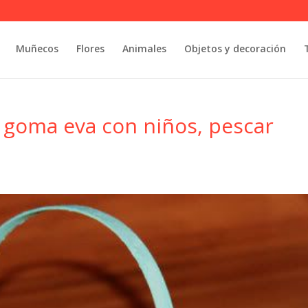
Muñecos
Flores
Animales
Objetos y decoración
goma eva con niños, pescar