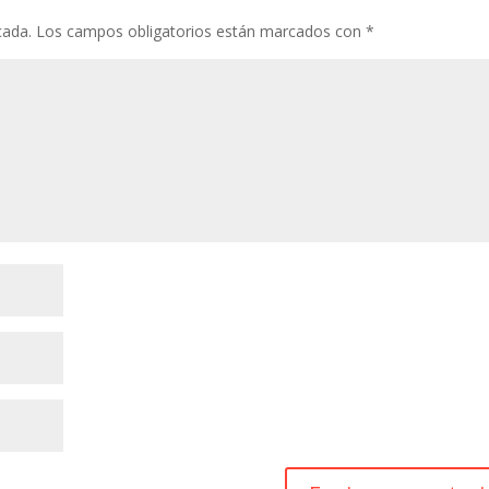
p
ti
cada.
Los campos obligatorios están marcados con
*
p
r