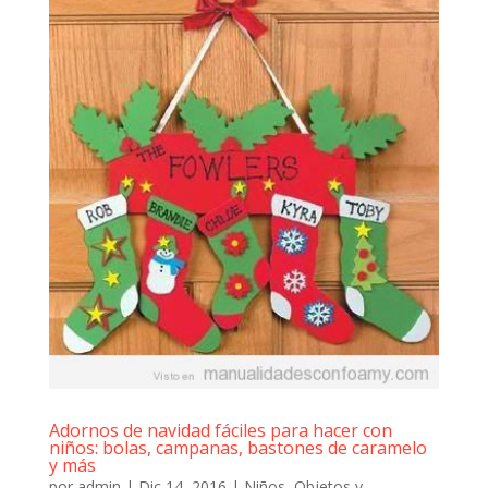
Adornos de navidad fáciles para hacer con
niños: bolas, campanas, bastones de caramelo
y más
por
admin
|
Dic 14, 2016
|
Niños
,
Objetos y