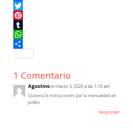
F
a
T
c
w
P
e
i
i
T
b
t
n
u
W
o
t
t
m
h
C
o
e
e
b
a
o
1 Comentario
k
r
r
l
t
m
e
r
s
p
Agustino
el marzo 3, 2020 a las 1:10 am
s
A
a
Quisiera la instrucciones par la manualidad de
t
p
r
pollito
p
t
Responder
i
r