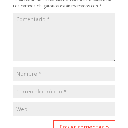
k
p
r
Los campos obligatorios están marcados con
*