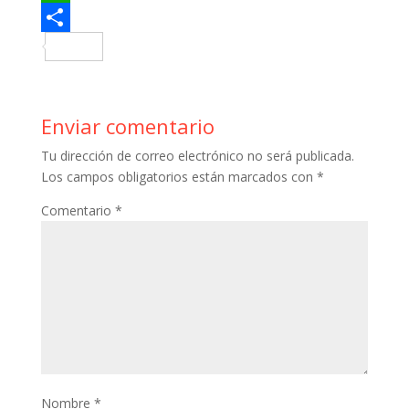
b
t
n
u
W
o
t
t
m
h
C
o
e
e
b
a
o
k
r
r
l
t
m
Enviar comentario
e
r
s
p
Tu dirección de correo electrónico no será publicada.
s
A
a
Los campos obligatorios están marcados con
*
t
p
r
Comentario
*
p
t
i
r
Nombre
*