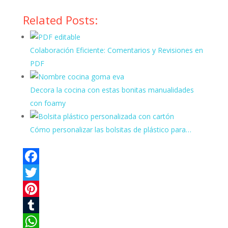
Related Posts:
Colaboración Eficiente: Comentarios y Revisiones en
PDF
Decora la cocina con estas bonitas manualidades
con foamy
Cómo personalizar las bolsitas de plástico para…
F
a
T
c
w
P
e
i
i
T