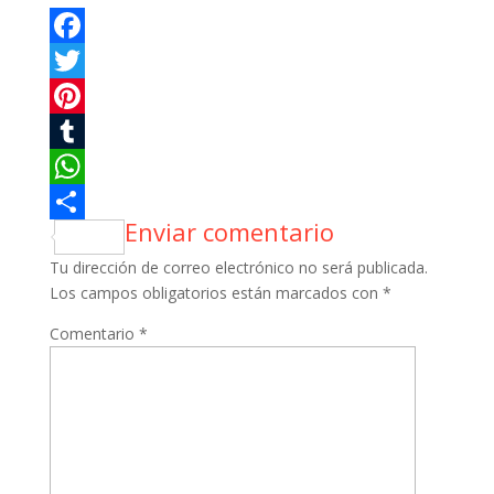
Facebook
Twitter
Pinterest
Tumblr
WhatsApp
Enviar comentario
Compartir
Tu dirección de correo electrónico no será publicada.
Los campos obligatorios están marcados con
*
Comentario
*