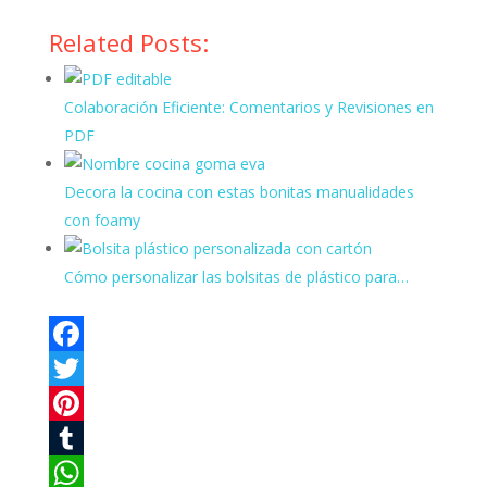
Related Posts:
Colaboración Eficiente: Comentarios y Revisiones en
PDF
Decora la cocina con estas bonitas manualidades
con foamy
Cómo personalizar las bolsitas de plástico para…
F
a
T
c
w
P
e
i
i
T