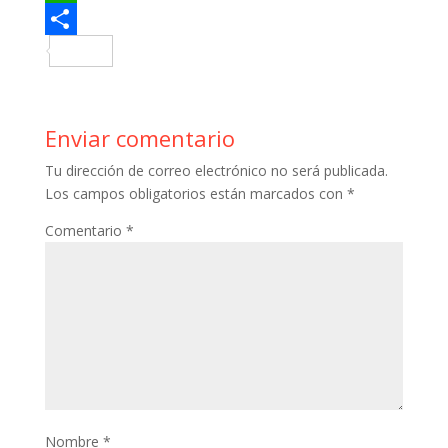
b
t
n
u
W
o
t
t
m
h
C
o
e
e
b
a
o
k
r
r
l
t
m
Enviar comentario
e
r
s
p
Tu dirección de correo electrónico no será publicada.
s
A
a
Los campos obligatorios están marcados con
*
t
p
r
Comentario
*
p
t
i
r
Nombre
*