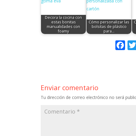
Decora la cocina con
estas bonitas
Cómo personalizar las
C
manualidades con
bolsitas de plástico
foamy
para…
F
ac
e
b
o
Enviar comentario
o
Tu dirección de correo electrónico no será publi
k