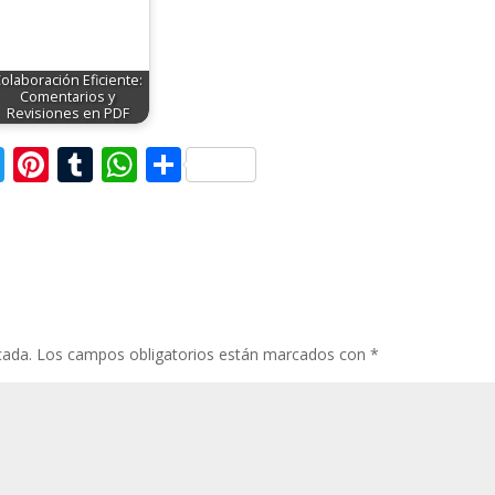
olaboración Eficiente:
Comentarios y
Revisiones en PDF
T
Pi
T
W
C
w
nt
u
h
o
itt
er
m
at
m
er
e
bl
s
p
st
r
A
ar
p
ti
cada.
Los campos obligatorios están marcados con
*
p
r