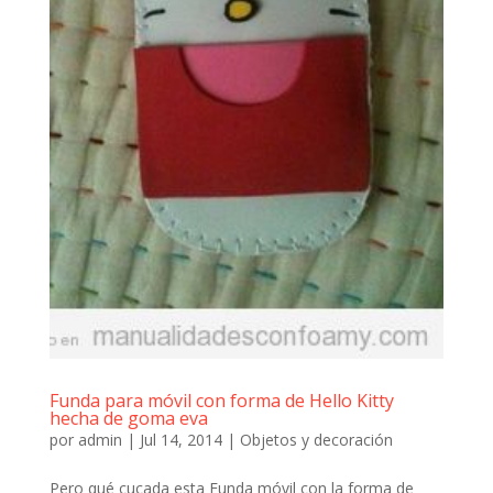
Funda para móvil con forma de Hello Kitty
hecha de goma eva
por
admin
|
Jul 14, 2014
|
Objetos y decoración
Pero qué cucada esta Funda móvil con la forma de