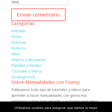
Categorías
Animales
Flores
Fofuchas
Muñecos
Niños
Objetos y decoración
Plantillas y Moldes
Tutoriales y Vídeos
Uncategorized
Sobre Manualidades con Foamy
Publicamos todo tipo de tutoriales y vídeos para
aprender a hacer manualidades con goma eva.
Hablamos sobre manualidades con foamy para niños.
muñecas fofuchas y publicamos plantillas, moldes y
Utilizamos cookies para asegurar que damos la mejor