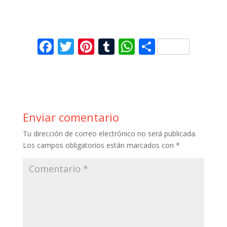
F
T
Pi
T
W
C
ac
w
nt
u
h
o
e
itt
er
m
at
m
b
er
e
bl
s
p
o
st
r
A
ar
Enviar comentario
o
p
ti
Tu dirección de correo electrónico no será publicada.
k
p
r
Los campos obligatorios están marcados con
*