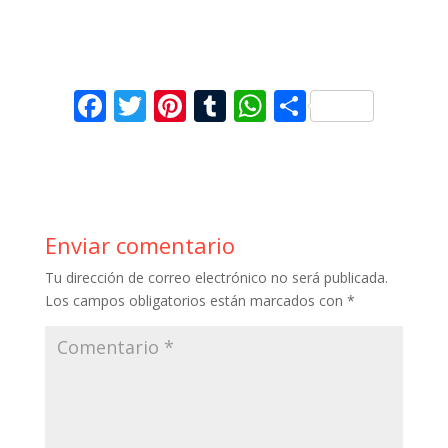
F
T
Pi
T
W
C
ac
w
nt
u
h
o
e
itt
er
m
at
m
b
er
e
bl
s
p
o
st
r
A
ar
Enviar comentario
o
p
ti
Tu dirección de correo electrónico no será publicada.
k
p
r
Los campos obligatorios están marcados con
*