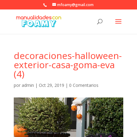
mfoamy@gmail.com
decoraciones-halloween-
exterior-casa-goma-eva
(4)
por
admin
|
Oct 29, 2019
|
0 Comentarios