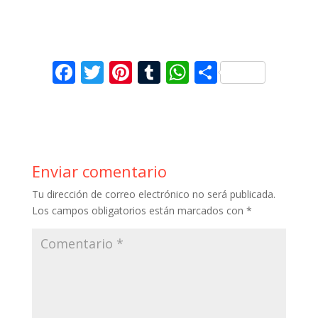
F
T
Pi
T
W
C
ac
w
nt
u
h
o
e
itt
er
m
at
m
b
er
e
bl
s
p
o
st
r
A
ar
Enviar comentario
o
p
ti
Tu dirección de correo electrónico no será publicada.
k
p
r
Los campos obligatorios están marcados con
*