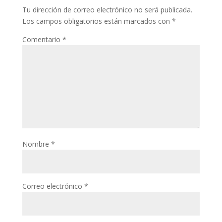
Tu dirección de correo electrónico no será publicada.
s
A
a
Los campos obligatorios están marcados con
*
t
p
r
Comentario
*
p
t
i
r
Nombre
*
Correo electrónico
*