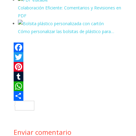
Colaboración Eficiente: Comentarios y Revisiones en
PDF
Cómo personalizar las bolsitas de plástico para…
F
a
T
c
w
P
e
i
i
T
b
t
n
u
W
o
t
t
m
h
C
o
e
e
b
a
o
k
r
r
l
t
m
Enviar comentario
e
r
s
p