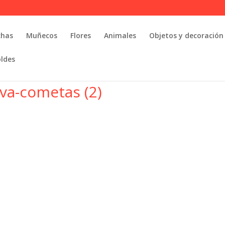
chas
Muñecos
Flores
Animales
Objetos y decoración
oldes
a-cometas (2)