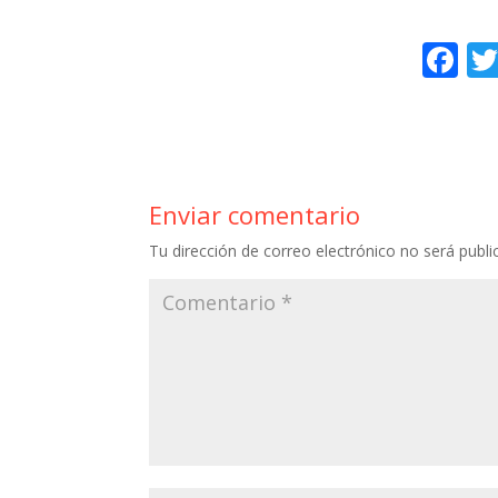
F
ac
e
b
o
Enviar comentario
o
Tu dirección de correo electrónico no será publi
k