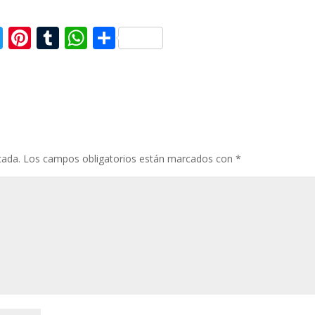
T
Pi
T
W
C
w
nt
u
h
o
itt
er
m
at
m
er
e
bl
s
p
st
r
A
ar
p
ti
cada.
Los campos obligatorios están marcados con
*
p
r