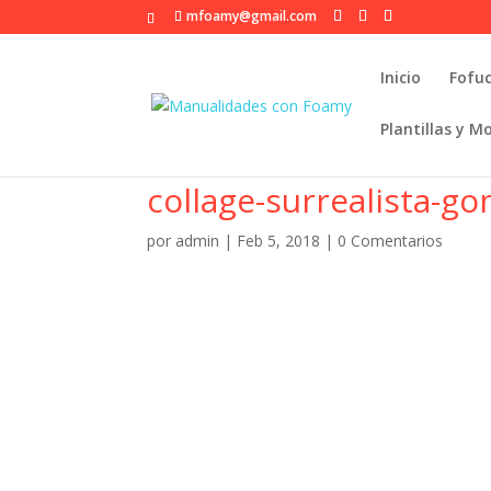
mfoamy@gmail.com
Inicio
Fofu
Plantillas y M
collage-surrealista-g
por
admin
|
Feb 5, 2018
|
0 Comentarios