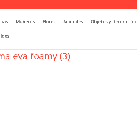
chas
Muñecos
Flores
Animales
Objetos y decoración
oldes
oma-eva-foamy (3)