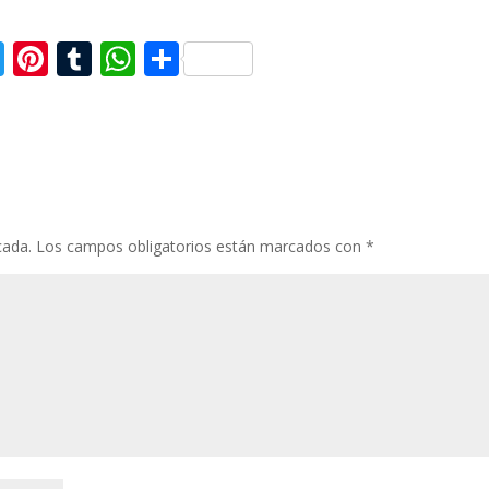
T
Pi
T
W
C
w
nt
u
h
o
itt
er
m
at
m
er
e
bl
s
p
st
r
A
ar
p
ti
cada.
Los campos obligatorios están marcados con
*
p
r