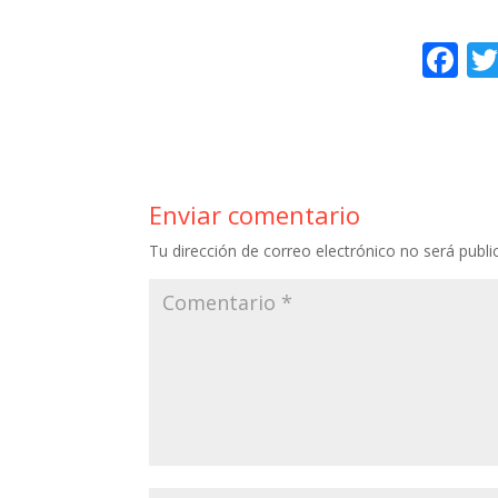
F
ac
e
b
o
Enviar comentario
o
Tu dirección de correo electrónico no será publi
k