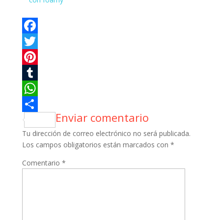
Facebook
Twitter
Pinterest
Tumblr
WhatsApp
Enviar comentario
Compartir
Tu dirección de correo electrónico no será publicada.
Los campos obligatorios están marcados con
*
Comentario
*