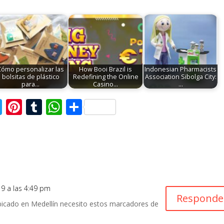
Cómo personalizar las
How Booi Brazil is
Indonesian Pharmacists
bolsitas de plástico
Redefining the Online
Association Sibolga City:
para…
Casino…
…
T
Pi
T
W
C
w
nt
u
h
o
itt
er
m
at
m
er
e
bl
s
p
st
r
A
ar
p
ti
19 a las 4:49 pm
Responde
p
r
bicado en Medellín necesito estos marcadores de