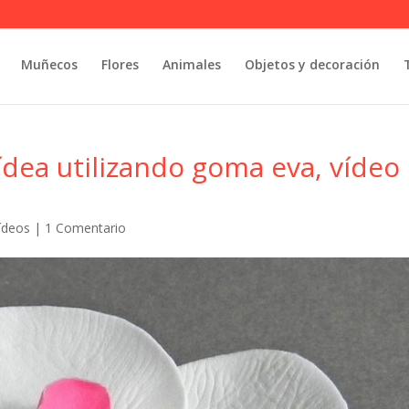
Muñecos
Flores
Animales
Objetos y decoración
dea utilizando goma eva, vídeo
Vídeos
|
1 Comentario