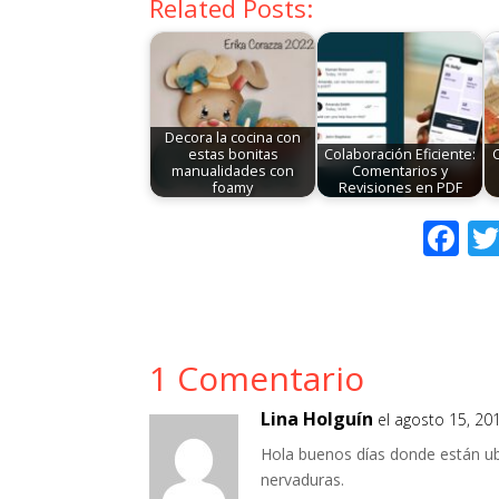
Related Posts:
Decora la cocina con
estas bonitas
Colaboración Eficiente:
manualidades con
Comentarios y
foamy
Revisiones en PDF
F
ac
e
b
1 Comentario
o
o
Lina Holguín
el agosto 15, 20
k
Hola buenos días donde están u
nervaduras.