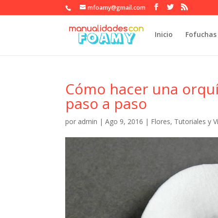
mfoamy@gmail.com
Inicio
Fofuchas
Cómo hacer una orquí
paso a paso
por
admin
|
Ago 9, 2016
|
Flores
,
Tutoriales y 