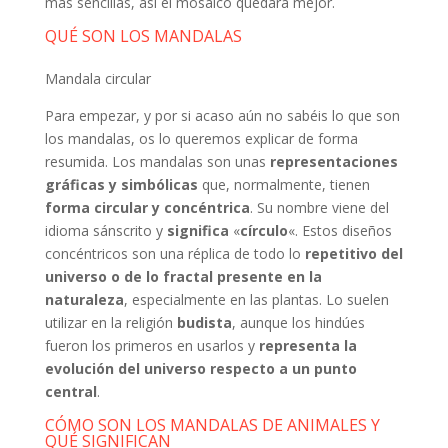
más sencillas, así el mosaico quedará mejor.
QUÉ SON LOS MANDALAS
Mandala circular
Para empezar, y por si acaso aún no sabéis lo que son
los mandalas, os lo queremos explicar de forma
resumida. Los mandalas son unas
representaciones
gráficas y simbólicas
que, normalmente, tienen
forma circular y concéntrica
. Su nombre viene del
idioma sánscrito y
significa
«
círculo
«. Estos diseños
concéntricos son una réplica de todo lo
repetitivo del
universo o de lo fractal presente en la
naturaleza
, especialmente en las plantas. Lo suelen
utilizar en la religión
budista
, aunque los hindúes
fueron los primeros en usarlos y
representa la
evolución del universo respecto a un punto
central
.
CÓMO SON LOS MANDALAS DE ANIMALES Y
QUÉ SIGNIFICAN