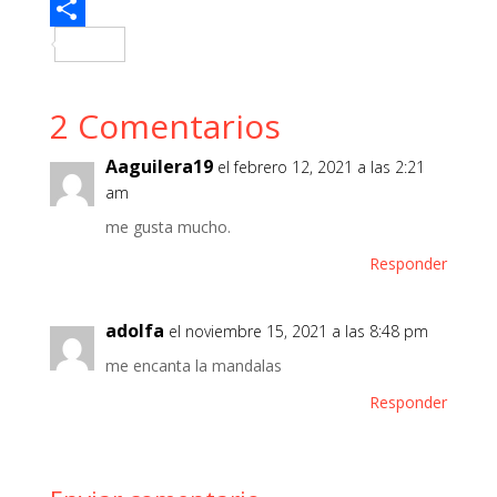
b
t
n
u
W
o
t
t
m
h
C
o
e
e
b
a
o
2 Comentarios
k
r
r
l
t
m
e
r
s
p
Aaguilera19
el febrero 12, 2021 a las 2:21
s
A
a
am
t
p
r
me gusta mucho.
p
t
Responder
i
r
adolfa
el noviembre 15, 2021 a las 8:48 pm
me encanta la mandalas
Responder