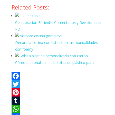
Related Posts:
Colaboración Eficiente: Comentarios y Revisiones en
PDF
Decora la cocina con estas bonitas manualidades
con foamy
Cómo personalizar las bolsitas de plástico para…
F
a
T
c
w
P
e
i
i
T