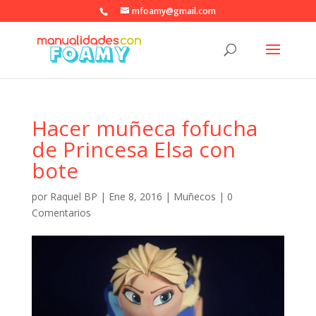
mfoamy@gmail.com
Hacer muñeca fofucha
de Princesa Elsa con
bote
por
Raquel BP
|
Ene 8, 2016
|
Muñecos
|
0
Comentarios