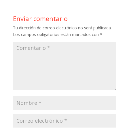
b
er
e
bl
s
p
o
st
r
A
ar
Enviar comentario
o
p
ti
Tu dirección de correo electrónico no será publicada.
k
p
r
Los campos obligatorios están marcados con
*