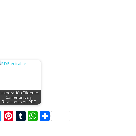
olaboración Eficiente:
Comentarios y
Revisiones en PDF
T
Pi
T
W
C
w
nt
u
h
o
itt
er
m
at
m