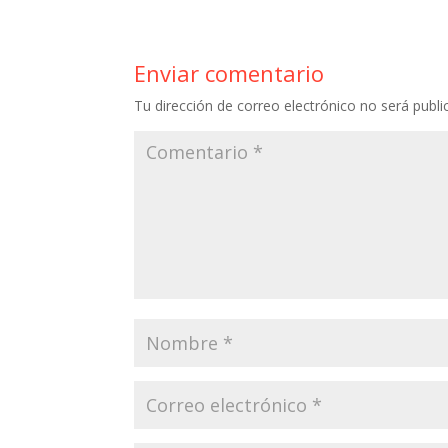
b
o
Enviar comentario
o
Tu dirección de correo electrónico no será publi
k