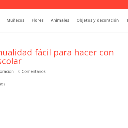
Muñecos
Flores
Animales
Objetos y decoración
alidad fácil para hacer con
scolar
oración
|
0 Comentarios