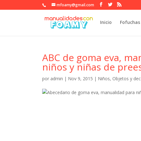
mfoamy@gmail.com
Inicio
Fofuchas
ABC de goma eva, manu
niños y niñas de pree
por
admin
|
Nov 9, 2015
|
Niños
,
Objetos y dec