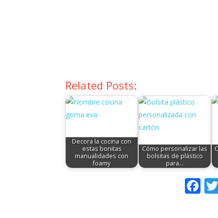
Related Posts:
Decora la cocina con
estas bonitas
Cómo personalizar las
C
manualidades con
bolsitas de plástico
foamy
para…
F
ac
e