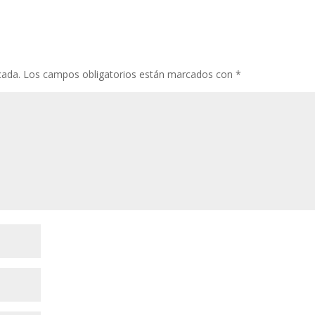
er
e
bl
s
p
st
r
A
ar
p
ti
cada.
Los campos obligatorios están marcados con
*
p
r