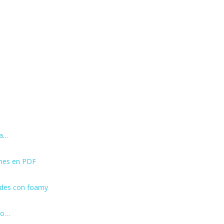
ra…
ones en PDF
ades con foamy
ino…