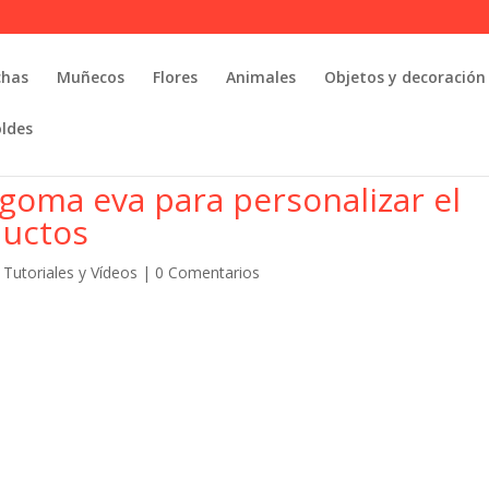
chas
Muñecos
Flores
Animales
Objetos y decoración
oldes
goma eva para personalizar el
ductos
,
Tutoriales y Vídeos
|
0 Comentarios