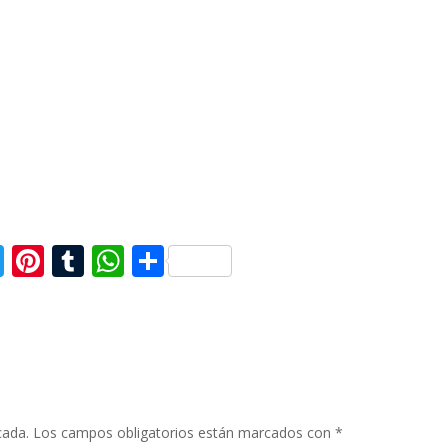
T
Pi
T
W
C
w
nt
u
h
o
itt
er
m
at
m
er
e
bl
s
p
st
r
A
ar
p
ti
cada.
Los campos obligatorios están marcados con
*