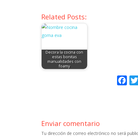
Related Posts:
Decora la cocina con
estas bonitas
manualidades con
foamy
F
ac
e
b
o
Enviar comentario
o
Tu dirección de correo electrónico no será publi