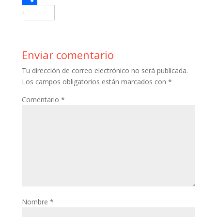
o
t
t
m
h
C
o
e
e
b
a
o
k
r
r
l
t
m
Enviar comentario
e
r
s
p
Tu dirección de correo electrónico no será publicada.
s
A
a
Los campos obligatorios están marcados con
*
t
p
r
Comentario
*
p
t
i
r
Nombre
*