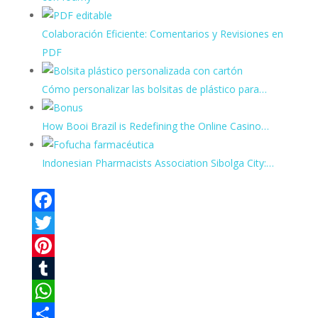
Colaboración Eficiente: Comentarios y Revisiones en
PDF
Cómo personalizar las bolsitas de plástico para…
How Booi Brazil is Redefining the Online Casino…
Indonesian Pharmacists Association Sibolga City:…
F
a
T
c
w
P
e
i
i
T
b
t
n
u
W