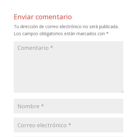
b
er
e
bl
s
p
o
st
r
A
ar
Enviar comentario
o
p
ti
Tu dirección de correo electrónico no será publicada.
k
p
r
Los campos obligatorios están marcados con
*