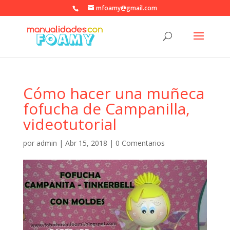
mfoamy@gmail.com
Cómo hacer una muñeca
fofucha de Campanilla,
videotutorial
por
admin
|
Abr 15, 2018
|
0 Comentarios