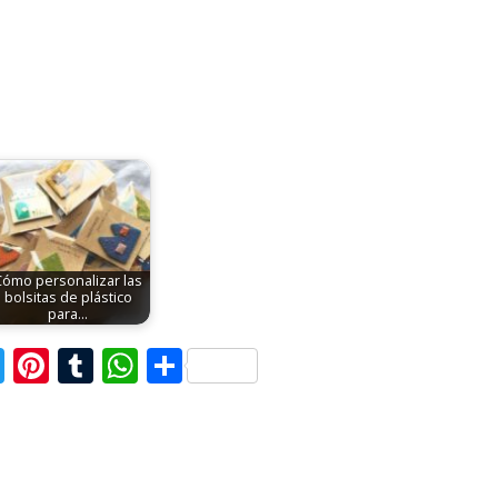
Cómo personalizar las
bolsitas de plástico
para…
T
Pi
T
W
C
w
nt
u
h
o
itt
er
m
at
m
er
e
bl
s
p