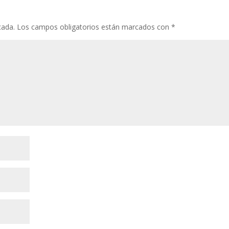
st
r
A
ar
p
ti
cada.
Los campos obligatorios están marcados con
*
p
r