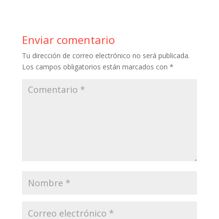
e
itt
er
m
at
m
b
er
e
bl
s
p
o
st
r
A
ar
Enviar comentario
o
p
ti
Tu dirección de correo electrónico no será publicada.
k
p
r
Los campos obligatorios están marcados con
*