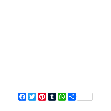
F
T
Pi
T
W
C
ac
w
nt
u
h
o