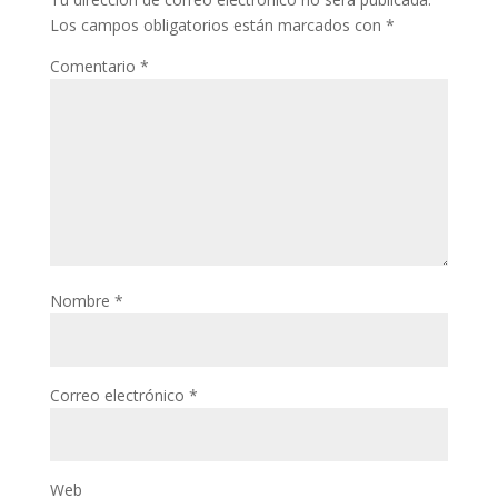
s
A
a
Los campos obligatorios están marcados con
*
t
p
r
Comentario
*
p
t
i
r
Nombre
*
Correo electrónico
*
Web