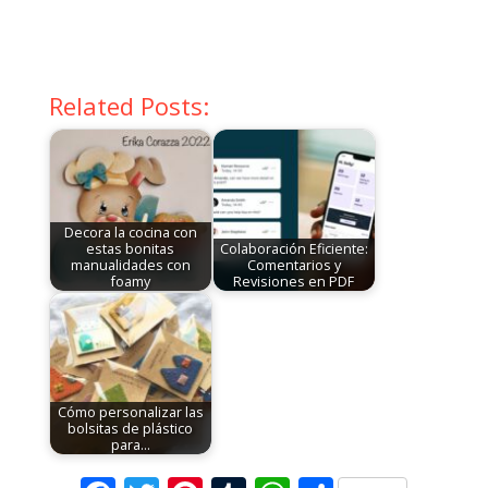
Related Posts:
Decora la cocina con
estas bonitas
Colaboración Eficiente:
manualidades con
Comentarios y
foamy
Revisiones en PDF
Cómo personalizar las
bolsitas de plástico
para…