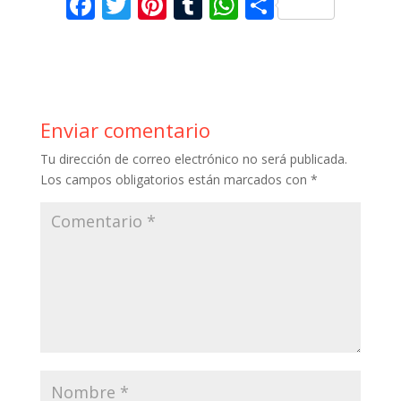
F
T
Pi
T
W
C
ac
w
nt
u
h
o
e
itt
er
m
at
m
b
er
e
bl
s
p
o
st
r
A
ar
Enviar comentario
o
p
ti
Tu dirección de correo electrónico no será publicada.
k
p
r
Los campos obligatorios están marcados con
*