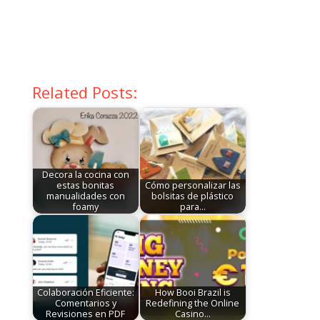
Related Posts:
Decora la cocina con
estas bonitas
Cómo personalizar las
manualidades con
bolsitas de plástico
foamy
para…
Colaboración Eficiente:
How Booi Brazil is
Comentarios y
Redefining the Online
Revisiones en PDF
Casino…