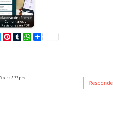
olaboración Eficiente:
Comentarios y
Revisiones en PDF
T
Pi
T
W
C
w
nt
u
h
o
itt
er
m
at
m
er
e
bl
s
p
st
r
A
ar
p
ti
9 a las 8:33 pm
Responde
p
r