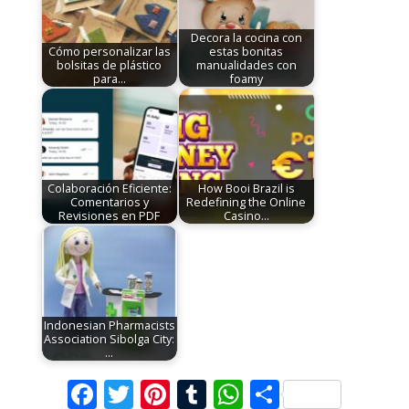
Decora la cocina con
Cómo personalizar las
estas bonitas
bolsitas de plástico
manualidades con
para…
foamy
Colaboración Eficiente:
How Booi Brazil is
Comentarios y
Redefining the Online
Revisiones en PDF
Casino…
Indonesian Pharmacists
Association Sibolga City:
…
F
T
Pi
T
W
C