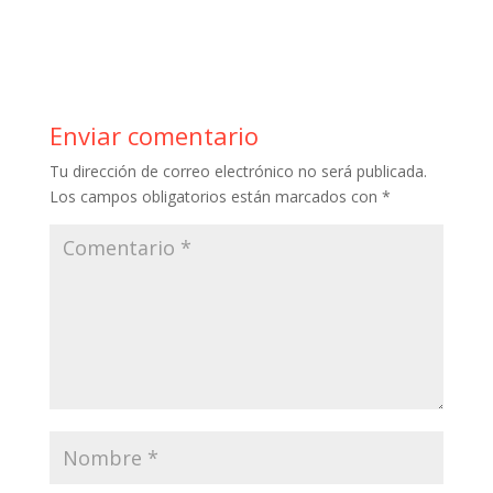
ac
w
nt
u
h
o
e
itt
er
m
at
m
b
er
e
bl
s
p
o
st
r
A
ar
Enviar comentario
o
p
ti
Tu dirección de correo electrónico no será publicada.
k
p
r
Los campos obligatorios están marcados con
*