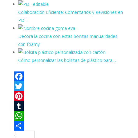
Colaboración Eficiente: Comentarios y Revisiones en
PDF
Decora la cocina con estas bonitas manualidades
con foamy
Cómo personalizar las bolsitas de plástico para…
F
a
T
c
w
P
e
i
i
T
b
t
n
u
W
o
t
t
m
h
C