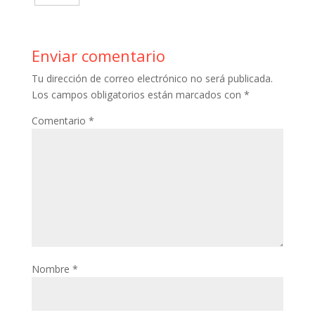
o
e
e
b
a
o
k
r
r
l
t
m
Enviar comentario
e
r
s
p
Tu dirección de correo electrónico no será publicada.
s
A
a
Los campos obligatorios están marcados con
*
t
p
r
Comentario
*
p
t
i
r
Nombre
*