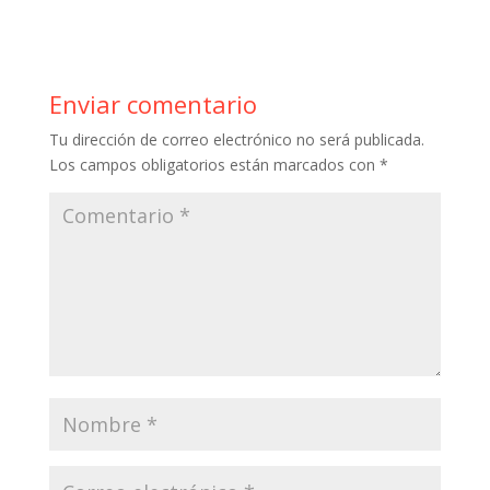
e
itt
er
m
at
m
b
er
e
bl
s
p
o
st
r
A
ar
Enviar comentario
o
p
ti
Tu dirección de correo electrónico no será publicada.
k
p
r
Los campos obligatorios están marcados con
*