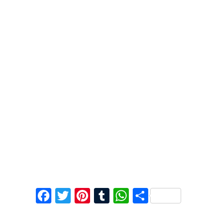
F
T
Pi
T
W
C
ac
w
nt
u
h
o