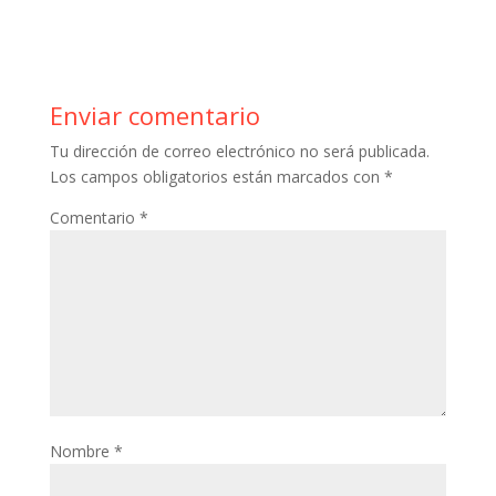
e
itt
er
m
at
m
b
er
e
bl
s
p
o
st
r
A
ar
Enviar comentario
o
p
ti
Tu dirección de correo electrónico no será publicada.
k
p
r
Los campos obligatorios están marcados con
*
Comentario
*
Nombre
*