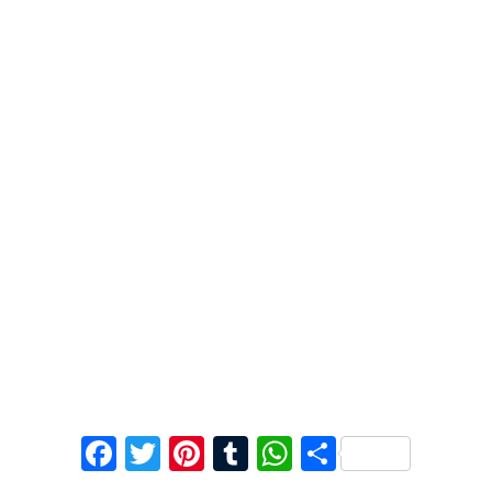
F
T
Pi
T
W
C
ac
w
nt
u
h
o