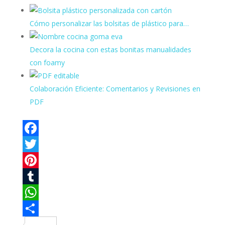
Cómo personalizar las bolsitas de plástico para…
Decora la cocina con estas bonitas manualidades
con foamy
Colaboración Eficiente: Comentarios y Revisiones en
PDF
F
a
T
c
w
P
e
i
i
T
b
t
n
u
W
o
t
t
m
h
C