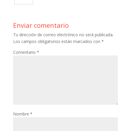
o
e
e
b
a
o
k
r
r
l
t
m
Enviar comentario
e
r
s
p
Tu dirección de correo electrónico no será publicada.
s
A
a
Los campos obligatorios están marcados con
*
t
p
r
Comentario
*
p
t
i
r
Nombre
*