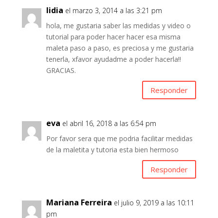
o
p
ti
lidia
el marzo 3, 2014 a las 3:21 pm
k
p
r
hola, me gustaria saber las medidas y video o
tutorial para poder hacer hacer esa misma
maleta paso a paso, es preciosa y me gustaria
tenerla, xfavor ayudadme a poder hacerla!!
GRACIAS.
Responder
eva
el abril 16, 2018 a las 6:54 pm
Por favor sera que me podria facilitar medidas
de la maletita y tutoria esta bien hermoso
Responder
Mariana Ferreira
el julio 9, 2019 a las 10:11
pm