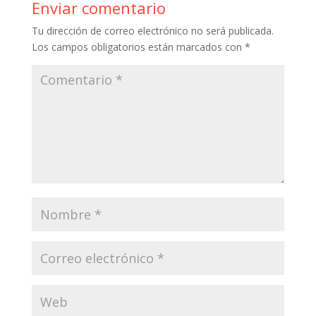
Enviar comentario
o
p
ti
Tu dirección de correo electrónico no será publicada.
k
p
r
Los campos obligatorios están marcados con
*