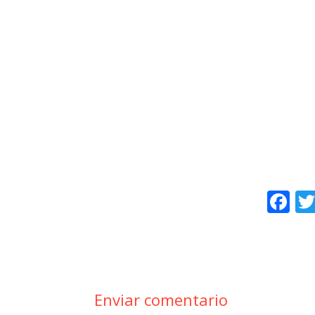
F
ac
e
b
o
Enviar comentario
o