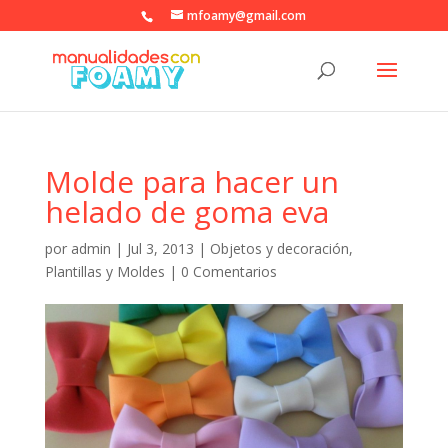
mfoamy@gmail.com
Molde para hacer un
helado de goma eva
por
admin
|
Jul 3, 2013
|
Objetos y decoración
,
Plantillas y Moldes
|
0 Comentarios