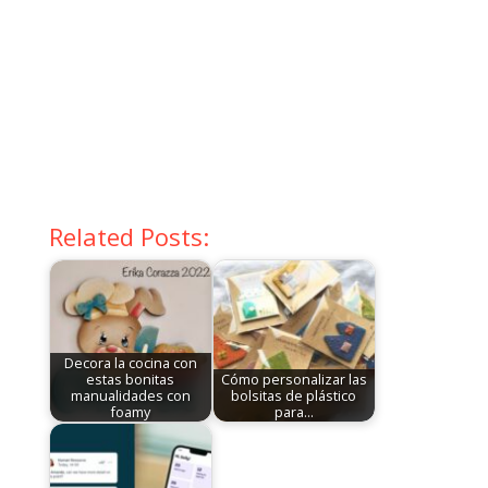
Related Posts:
Decora la cocina con
estas bonitas
Cómo personalizar las
manualidades con
bolsitas de plástico
foamy
para…