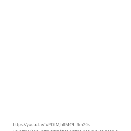
https://youtu.be/fuPDfMJh8M4?t=3m20s