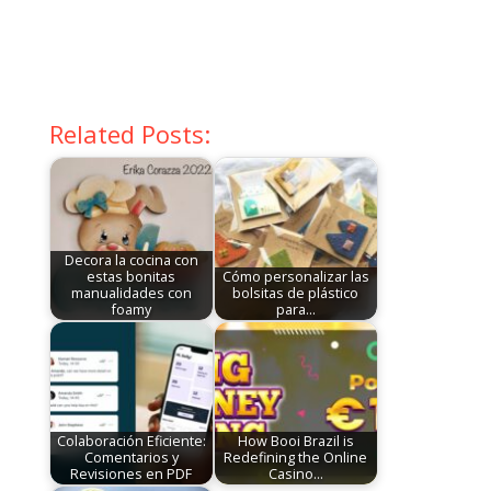
Related Posts:
Decora la cocina con
estas bonitas
Cómo personalizar las
manualidades con
bolsitas de plástico
foamy
para…
Colaboración Eficiente:
How Booi Brazil is
Comentarios y
Redefining the Online
Revisiones en PDF
Casino…