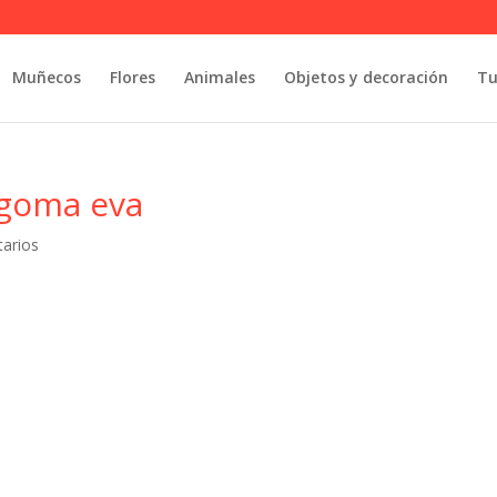
Muñecos
Flores
Animales
Objetos y decoración
Tu
 goma eva
arios