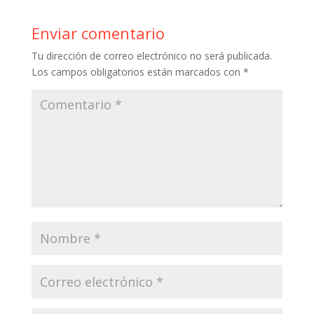
b
er
e
bl
s
p
o
st
r
A
ar
Enviar comentario
o
p
ti
Tu dirección de correo electrónico no será publicada.
k
p
r
Los campos obligatorios están marcados con
*