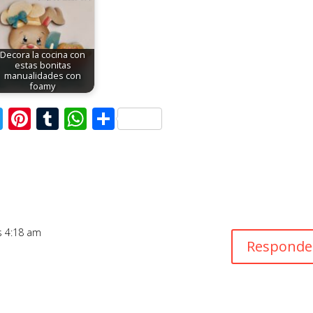
Decora la cocina con
estas bonitas
manualidades con
foamy
T
Pi
T
W
C
w
nt
u
h
o
itt
er
m
at
m
er
e
bl
s
p
st
r
A
ar
p
ti
as 4:18 am
Responde
p
r