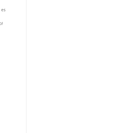
s es
o!