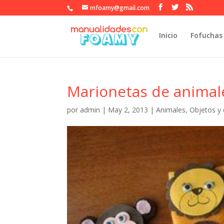
mfoamy@gmail.com
Inicio
Fofuchas
Marionetas de animale
por
admin
|
May 2, 2013
|
Animales
,
Objetos y