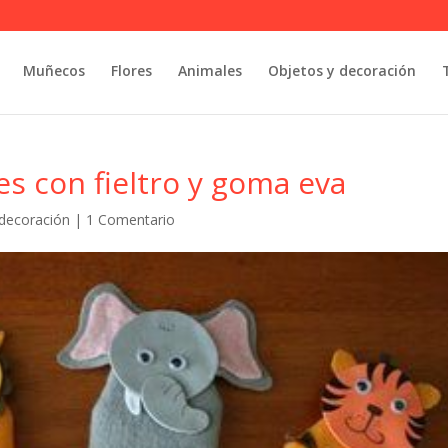
Muñecos
Flores
Animales
Objetos y decoración
s con fieltro y goma eva
 decoración
|
1 Comentario