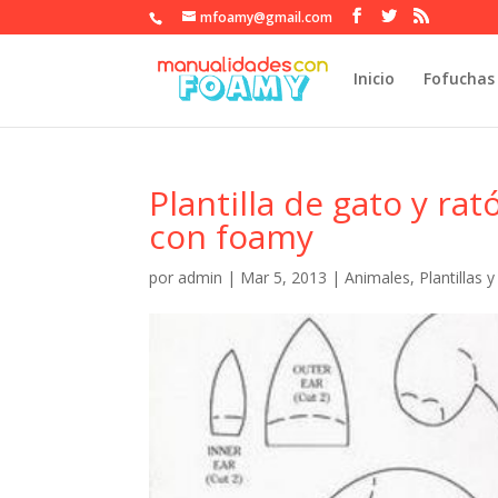
mfoamy@gmail.com
Inicio
Fofuchas
Plantilla de gato y r
con foamy
por
admin
|
Mar 5, 2013
|
Animales
,
Plantillas 