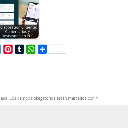
olaboración Eficiente:
Comentarios y
Revisiones en PDF
T
Pi
T
W
C
w
nt
u
h
o
itt
er
m
at
m
er
e
bl
s
p
st
r
A
ar
p
ti
cada.
Los campos obligatorios están marcados con
*
p
r