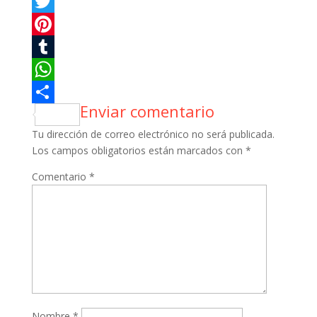
Facebook
Twitter
Pinterest
Tumblr
WhatsApp
Enviar comentario
Compartir
Tu dirección de correo electrónico no será publicada.
Los campos obligatorios están marcados con
*
Comentario
*
Nombre
*