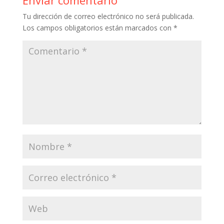
o
p
ti
Tu dirección de correo electrónico no será publicada.
k
p
r
Los campos obligatorios están marcados con
*