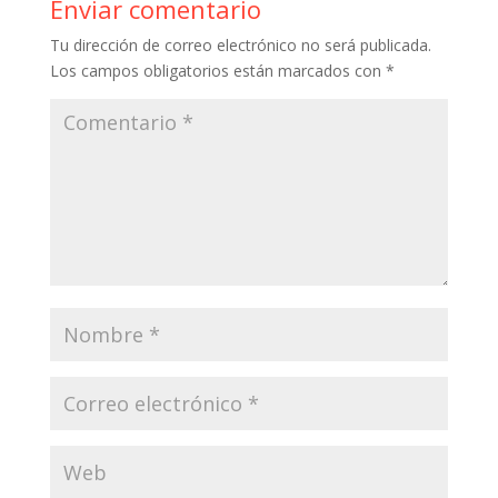
Enviar comentario
o
p
ti
Tu dirección de correo electrónico no será publicada.
k
p
r
Los campos obligatorios están marcados con
*